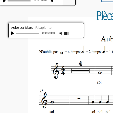
00:00
/
00:00
Pièc
Aube sur Mars
-
F. Laplante
00:00
/
00:00