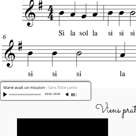
Marie avait un mouton
-
Sans flûte Lento
00:00
/
00:00
Viens prat