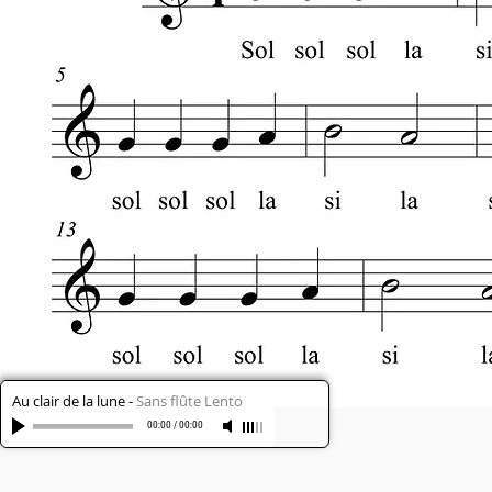
Au clair de la lune
-
Sans flûte Lento
00:00
/
00:00