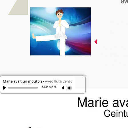
av
Attentio
sol.
Quand tu 
reprise, 
début, ou 
Marie avait un mouton
-
Avec flûte Lento
00:00
/
00:00