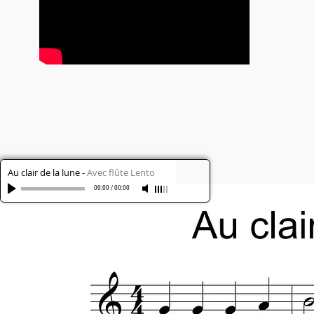
Au clair de la lune
-
Avec flûte Lento
00:00
/
00:00